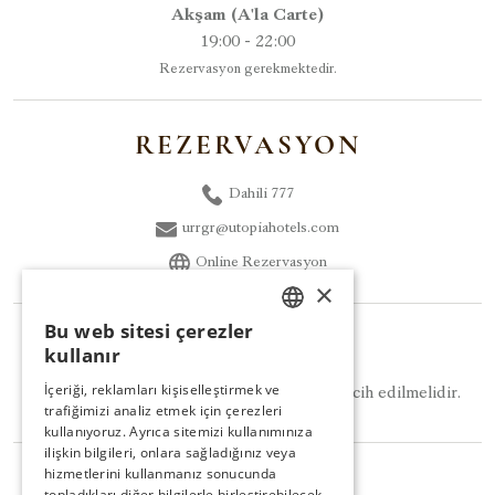
Akşam (A'la Carte)
19:00 - 22:00
Rezervasyon gerekmektedir.
REZERVASYON
Dahili 777
urrgr@utopiahotels.com
Online Rezervasyon
×
Bu web sitesi çerezler
TURKISH
GIYIM TARZI
kullanır
ENGLISH
İçeriği, reklamları kişiselleştirmek ve
Akşam yemeği için Smart Casual giyim tercih edilmelidir.
trafiğimizi analiz etmek için çerezleri
GERMAN
kullanıyoruz. Ayrıca sitemizi kullanımınıza
RUSSIAN
ilişkin bilgileri, onlara sağladığınız veya
hizmetlerini kullanmanız sonucunda
NOT
topladıkları diğer bilgilerle birleştirebilecek