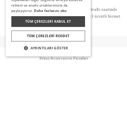
reklam ve analiz ortaklarımızla da
Bistro Terrazza gece (Snack) ve erken kahvaltı saatinde
paylaşıyoruz.
Daha fazlasını oku
ücretsiz, akşam yemeği saatinde (A'la Carte) ücretli hizmet
TÜM ÇEREZLERI KABUL ET
vermektedir.
TÜM ÇEREZLERI REDDET
AYRINTILARI GÖSTER
DIĞER LEZZETLER
Rezervasyon
Erken Rezervasyon Fırsatları