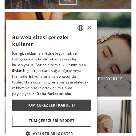
DEVAMI
×
Bu web sitesi çerezler
TURKISH
kullanır
ENGLISH
İçeriği, reklamları kişiselleştirmek ve
trafiğimizi analiz etmek için çerezleri
GERMAN
kullanıyoruz. Ayrıca sitemizi kullanımınıza
RUSSIAN
ilişkin bilgileri, onlara sağladığınız veya
hizmetlerini kullanmanız sonucunda
BEDENINIZE VE RUHUNUZA HITAP EDIYORUZ
topladıkları diğer bilgilerle birleştirebilecek
reklam ve analiz ortaklarımızla da
DEVAMI
paylaşıyoruz.
Daha fazlasını oku
TÜM ÇEREZLERI KABUL ET
TÜM ÇEREZLERI REDDET
AYRINTILARI GÖSTER