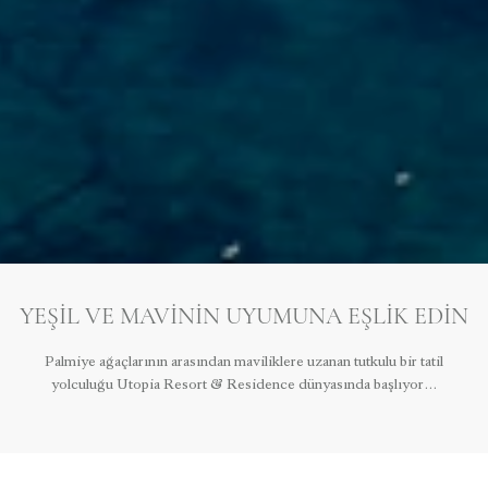
YEŞIL VE MAVININ UYUMUNA EŞLIK EDIN
Palmiye ağaçlarının arasından maviliklere uzanan tutkulu bir tatil
yolculuğu Utopia Resort & Residence dünyasında başlıyor…