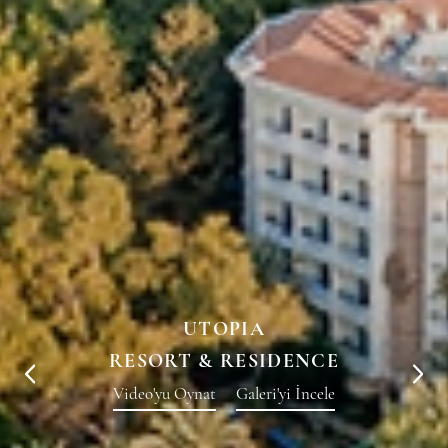
UTOPIA
RESORT & RESIDENCE
Video'yu Oynat
Galeri'yi İncele