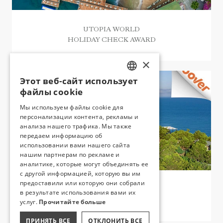
UTOPIA WORLD
HOLIDAY CHECK AWARD
×
Этот веб-сайт использует
TURKISH
файлы cookie
ENGLISH
Мы используем файлы cookie для
персонализации контента, рекламы и
GERMAN
анализа нашего трафика. Мы также
RUSSIAN
передаем информацию об
использовании вами нашего сайта
нашим партнерам по рекламе и
аналитике, которые могут объединять ее
с другой информацией, которую вы им
предоставили или которую они собрали
UTOPIA WORLD
в результате использования вами их
ZOOVER AWARD
услуг.
Прочитайте больше
ПРИНЯТЬ ВСЕ
ОТКЛОНИТЬ ВСЕ