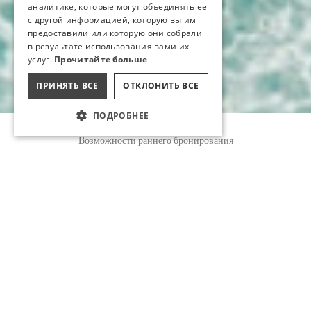
аналитике, которые могут объединять ее
с другой информацией, которую вы им
предоставили или которую они собрали
в результате использования вами их
услуг.
Прочитайте больше
ПРИНЯТЬ ВСЕ
ОТКЛОНИТЬ ВСЕ
ПОДРОБНЕЕ
Бронирование
Возможности раннего бронирования
Забронируйте место для незабываемого
отдыха в туристическом раю, расположенном
в самом сердце уникальной природы
Средиземноморья. Приготовьтесь к
незабываемым впечатлениям от уникального
вида на природу и ощущения бесконечности,
которое он дает благодаря объединению с
морем.