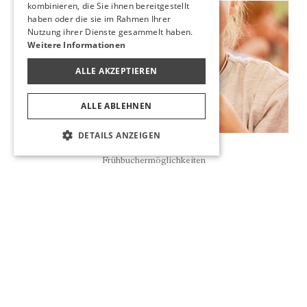
kombinieren, die Sie ihnen bereitgestellt
haben oder die sie im Rahmen Ihrer
Neu
Nutzung ihrer Dienste gesammelt haben.
Weitere Informationen
ALLE AKZEPTIEREN
ALLE ABLEHNEN
DETAILS ANZEIGEN
Reservierung
Frühbuchermöglichkeiten
MA&ME&PA FAMILY CLUB IM UTOPIA RESORT &
RESIDENCE UND UTOPIA BEACH CLUB
Der Urlaub wird für unsere Kleinen noch angenehmer mit
dem Ma&Me&Pa Family Club, wo es verschiedene
unterhaltsame und lehrreiche Aktivitäten in einer Welt gibt,
die speziell für unsere kleinen Freunde geschaffen wurde.
NEUIGKEITEN LESEN