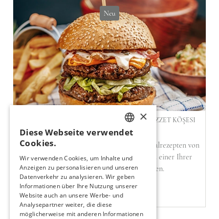
Neu
×
UTOPIA RESORT & RESIDENCE'IN YENI LEZZET KÖŞESI
YUMMY BURGER
Diese Webseite verwendet
TURKISH
Cookies.
Yummy Burger wird mit seinen nach Originalrezepten von
ENGLISH
Meisterhand zubereiteten Burgermenüs zu einer Ihrer
Wir verwenden Cookies, um Inhalte und
Anzeigen zu personalisieren und unseren
unverzichtbaren Geschmacksecken.
GERMAN
Datenverkehr zu analysieren. Wir geben
RUSSIAN
Informationen über Ihre Nutzung unserer
NEUIGKEITEN LESEN
Website auch an unsere Werbe- und
Analysepartner weiter, die diese
möglicherweise mit anderen Informationen