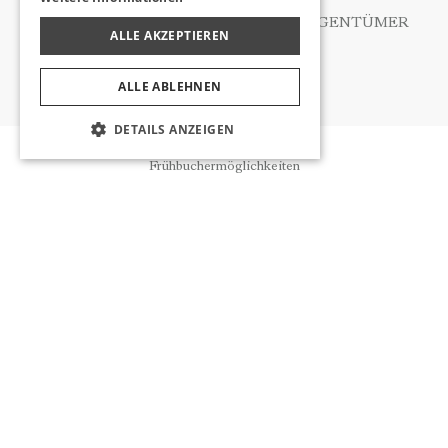
ANTRAGSFORMULAR FÜR DATENEIGENTÜMER
ALLE AKZEPTIEREN
ALLE ABLEHNEN
DETAILS ANZEIGEN
Reservierung
Frühbuchermöglichkeiten
ÜBER UNS
NEUIGKEITEN
WEITERE LINKS
WIR RUFEN SIE AN
INFORMIERT WERDEN