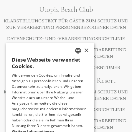
Utopia Beach Club
KLARSTELLUNGSTEXT FÜR GÄSTE ZUM SCHUTZ UND
ZUR VERARBEITUNG PERSONENBEZOGENER DATEN
DATENSCHUTZ- UND -VERARBEITUNGSRICHTLINIE
×
RICHTLINIE ZUM SCHUTZ UND ZUR VERARBEITUNG
PRIVATER PERSONENBEZOGENER DATEN
Diese Webseite verwendet
TURKISH
Cookies.
ANTRAGSFORMULAR FÜR DATENEIGENTÜMER
ENGLISH
Wir verwenden Cookies, um Inhalte und
A Good Life Utopia Family Resort
Anzeigen zu personalisieren und unseren
GERMAN
Datenverkehr zu analysieren. Wir geben
RUSSIAN
Informationen über Ihre Nutzung unserer
KLARSTELLUNGSTEXT FÜR GÄSTE ZUM SCHUTZ UND
Website auch an unsere Werbe- und
ZUR VERARBEITUNG PERSONENBEZOGENER DATEN
Analysepartner weiter, die diese
möglicherweise mit anderen Informationen
DATENSCHUTZ- UND -VERARBEITUNGSRICHTLINIE
kombinieren, die Sie ihnen bereitgestellt
haben oder die sie im Rahmen Ihrer
RICHTLINIE ZUM SCHUTZ UND ZUR VERARBEITUNG
Nutzung ihrer Dienste gesammelt haben.
PRIVATER PERSONENBEZOGENER DATEN
Weitere Informationen